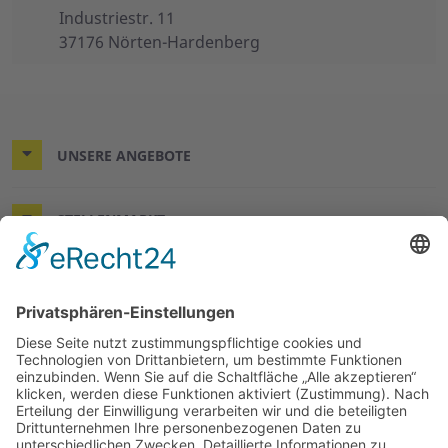
Industriestr. 11
37176 Nörten-Hardenberg
UNSERE ANGEBOTE
STELLENMARKT
KONTAKT & RECHTLICHES
DER WÜNSCHEWAGEN