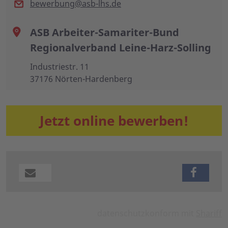
bewerbung@asb-lhs.de
ASB Arbeiter-Samariter-Bund
Regionalverband Leine-Harz-Solling
Industriestr. 11
37176 Nörten-Hardenberg
Jetzt online bewerben!
datenschutzkonform mit
Shariff