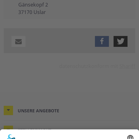
Gänsekopf 2
37170 Uslar
datenschutzkonform mit
Shariff
UNSERE ANGEBOTE
STELLENMARKT