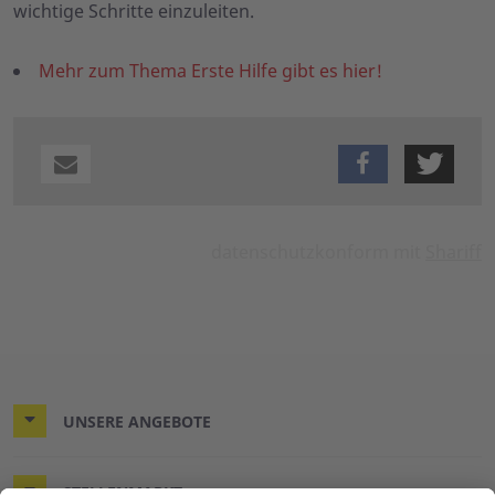
wichtige Schritte einzuleiten.
Mehr zum Thema Erste Hilfe gibt es hier!
datenschutzkonform mit
Shariff
UNSERE ANGEBOTE
STELLENMARKT