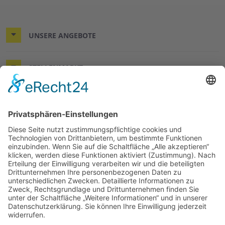
UNSERE ANGEBOTE
STELLENMARKT
KONTAKT & RECHTLICHES
DER WÜNSCHEWAGEN
© 2026 Arbeiter-Samariter-Bund Regionalverband Leine-
Harz-Solling