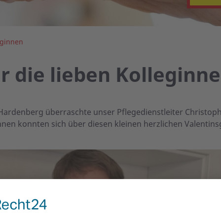
eginnen
r die lieben Kolleginn
-Hardenberg überraschte unser Pflegedienstleiter Christo
nen konnten sich über diesen kleinen herzlichen Valentins