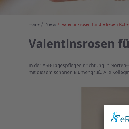
Home
News
Valentinsrosen für die lieben Koll
Valentinsrosen fü
In der ASB-Tagespflegeeinrichtung in Nörten
mit diesem schönen Blumengruß. Alle Kollegin