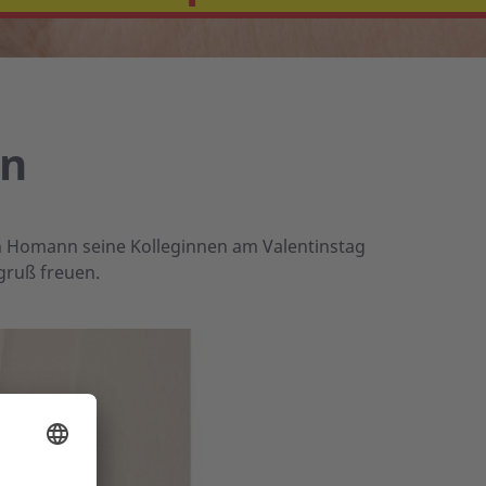
en
ph Homann seine Kolleginnen am Valentinstag
gruß freuen.