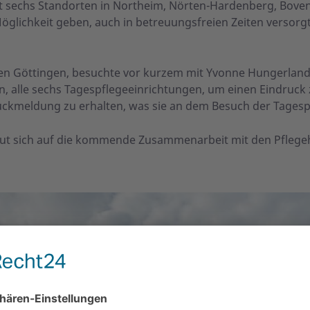
 sechs Standorten in Northeim, Nörten-Hardenberg, Bovend
lichkeit geben, auch in betreuungsfreien Zeiten versorgt 
den Göttingen, besuchte vor kurzem mit Yvonne Hungerland,
 alle sechs Tagespflegeeinrichtungen, um einen Eindruck z
ckmeldung zu erhalten, was sie an dem Besuch der Tagesp
ut sich auf die kommende Zusammenarbeit mit den Pflegeh