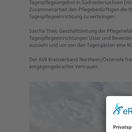
Tagespflegeangebot in Südniedersachsen (mit
Zusammenarbeit den Pflegebedürftigen die Mög
Tagespflegeeinrichtung zu verbringen.
Sascha Thiel, Geschäftsleitung der Pflegehel
Tagespflegeeinrichtungen Uslar und Bovenden,
aussieht und um von den Tagesgästen eine Rü
Der ASB Kreisverband Northeim/Osterode fre
entgegengebrachte Vertrauen.