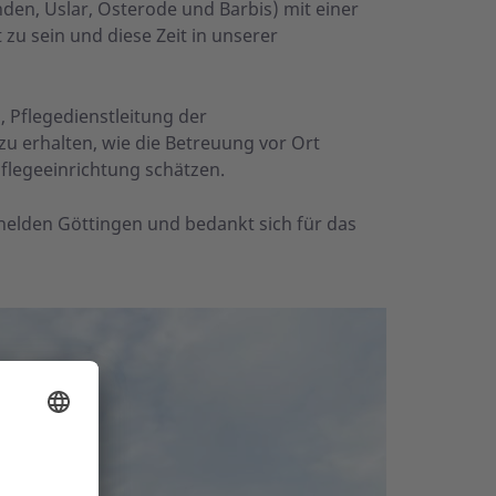
en, Uslar, Osterode und Barbis) mit einer
zu sein und diese Zeit in unserer
 Pflegedienstleitung der
u erhalten, wie die Betreuung vor Ort
flegeeinrichtung schätzen.
elden Göttingen und bedankt sich für das