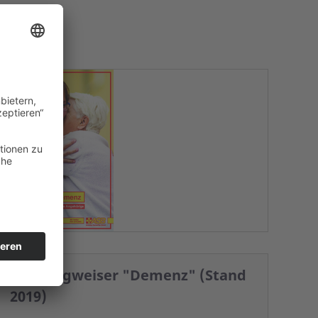
ASB Wegweiser "Demenz" (Stand
2019)