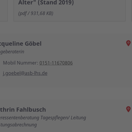
Alter" (Stand 2019)
(pdf / 931,68 KB)
cqueline Göbel
egeberaterin
Mobil Nummer:
0151-11670806
j.goebel@asb-lhs.de
thrin Fahlbusch
eressentenberatung Tagespflegen/ Leitung
stungsabrechnung