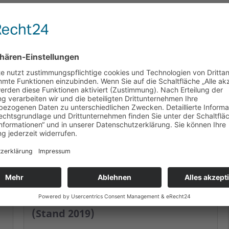
ASB Wegweiser "Dekubitus"
(Stand 2019)