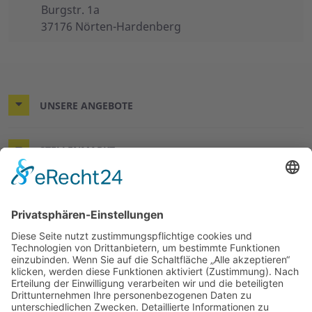
Burgstr. 1a
37176 Nörten-Hardenberg
UNSERE ANGEBOTE
STELLENMARKT
KONTAKT & RECHTLICHES
DER WÜNSCHEWAGEN