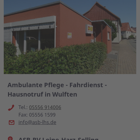
Ambulante Pflege - Fahrdienst -
Hausnotruf in Wulften
Tel.:
05556 914006
Fax: 05556 1599
info@asb-lhs.de
ASB-RV Leine-Harz-Solling