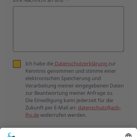
Ihre Nachricht an uns:
*
Ich habe die
Datenschutzerklärung
zur
Kenntnis genommen und stimme einer
elektronischen Speicherung und
Verarbeitung meiner eingegebenen Daten
zur Beantwortung meiner Anfrage zu.
Die Einwilligung kann jederzeit für die
Zukunft per E-Mail an:
datenschutz@asb-
lhs.de
widerrufen werden.
Bitte die Zeichen im Captcha in dieses Feld